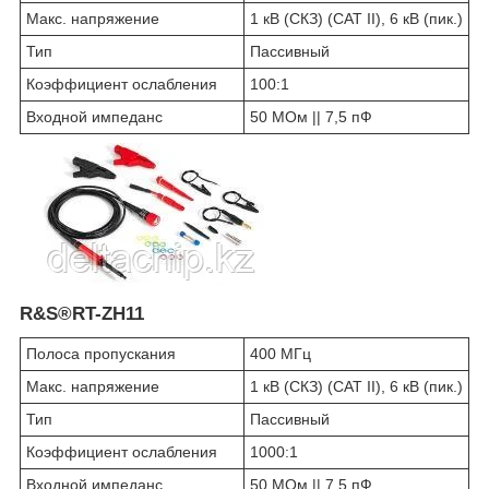
Макс. напряжение
1 кВ (СКЗ) (CAT II), 6 кВ (пик.)
Тип
Пассивный
Коэффициент ослабления
100:1
Входной импеданс
50 МОм || 7,5 пФ
R&S®RT-ZH11
Полоса пропускания
400 МГц
Макс. напряжение
1 кВ (СКЗ) (CAT II), 6 кВ (пик.)
Тип
Пассивный
Коэффициент ослабления
1000:1
Входной импеданс
50 МОм || 7,5 пФ