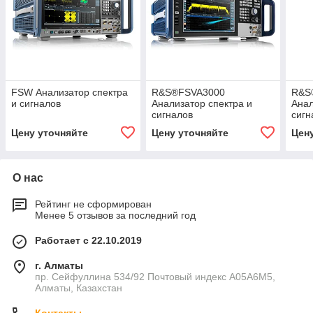
FSW Анализатор спектра
R&S®FSVA3000
R&S
и сигналов
Анализатор спектра и
Анал
сигналов
сигн
Цену уточняйте
Цену уточняйте
Цен
О нас
Рейтинг не сформирован
Менее 5 отзывов за последний год
Работает с 22.10.2019
г. Алматы
пр. Сейфуллина 534/92 Почтовый индекс A05A6M5,
Алматы, Казахстан
Контакты