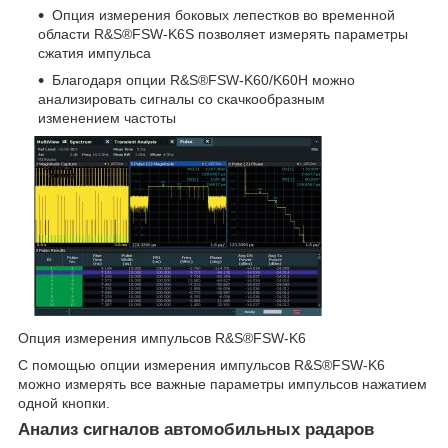
Опция измерения боковых лепестков во временной
области R&S®FSW-K6S позволяет измерять параметры
сжатия импульса
Благодаря опции R&S®FSW-K60/K60H можно
анализировать сигналы со скачкообразным
изменением частоты
Опция измерения импульсов R&S®FSW-K6
С помощью опции измерения импульсов R&S®FSW-K6
можно измерять все важные параметры импульсов нажатием
одной кнопки.
Анализ сигналов автомобильных радаров