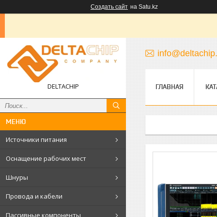
Создать сайт
на Satu.kz
info@deltachip
DELTACHIP
ГЛАВНАЯ
КАТ
Источники питания
Оснащение рабочих мест
Шнуры
Провода и кабели
Пассивные компоненты