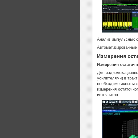
Анализ импульсных с
Автоматизированные 
Измерения ост
Измерения остаточ
Для радиолокационны
усилителями) в трак
необходимо испытыва
измерения остаточно
источников.