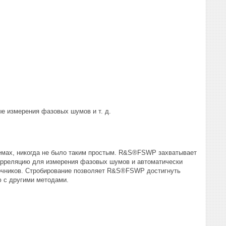
е измерения фазовых шумов и т. д.
емах, никогда не было таким простым. R&S®FSWP захватывает
корреляцию для измерения фазовых шумов и автоматически
очников. Стробирование позволяет R&S®FSWP достигнуть
 с другими методами.