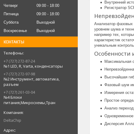
Внутренний ист
Четверг
09:00
18:00
Регистратор SC
Пятница
09:00
18:00
Непревзойден
Суббота
Выходной
Анализатор фазовых 
уровнем шума и техн
Воскресенье
Выходной
например тех, котор
характеристик остат
КОНТАКТЫ
уникальным контроль
Особенности 
+7 (727) 272-87-24
Максимальная с
№1 LED, R, Varta, конденсаторы
Непревзойденна
+7 (727) 272-97-98
Высочайшая гиб
№2 Инструмент, автоматика,
разъем
Фазовый шум и
+7 (727) 261-03-04
Измерения ост
№4 Блоки
Простое опреде
питания,Микросхемы,Тран
Анализ переход
Одновременное
DeltaChip
Дисперсия Алл