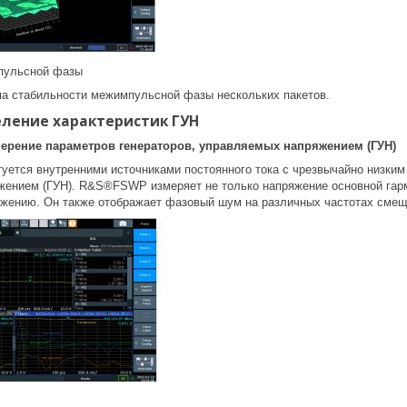
пульсной фазы
а стабильности межимпульсной фазы нескольких пакетов.
еление характеристик ГУН
ерение параметров генераторов, управляемых напряжением (ГУН)
тся внутренними источниками постоянного тока с чрезвычайно низким 
ением (ГУН). R&S®FSWP измеряет не только напряжение основной гарм
ению. Он также отображает фазовый шум на различных частотах смещ