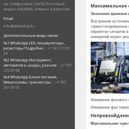
пр. Сейфуллина 534/92 Почтовый
Максимальная 
индекс A05A6M5, Алматы, Казахстан
Экономия времени 
Внутренние источник
info@deltachip.kz
термостатированные 
обработки сигналов 
измерений играет реш
№1 WhatsApp LED, Аккумуляторы ,
резисторы Подробне
+7 747 272 87
24
№2 WhatsApp Инструмент,
автоматика, шнуры, разъем
+7 707
272 97 98
№4 WhatsApp Блоки питания,
Микросхемы, транзистры
+7 707
261 03 03
Измерение фазового
Измерение фаз термо
Непревзойденн
Максимальная чувс