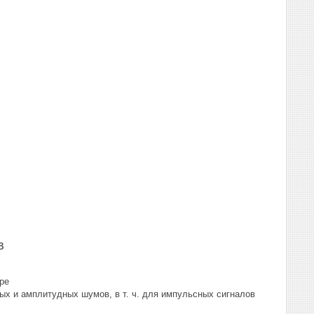
в
ре
х и амплитудных шумов, в т. ч. для импульсных сигналов