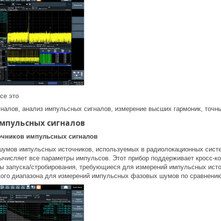
се это
гналов, анализ импульсных сигналов, измерение высших гармоник, точны
мпульсных сигналов
очников импульсных сигналов
умов импульсных источников, используемых в радиолокационных сист
вычисляет все параметры импульсов. Этот прибор поддерживает кросс-
ы запуска/стробирования, требующиеся для измерений импульсных ист
ого диапазона для измерений импульсных фазовых шумов по сравнению