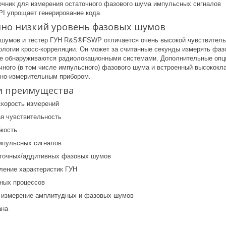
очник для измерения остаточного фазового шума импульсных сигналов
PI упрощает генерирование кода
но низкий уровень фазовых шумов
шумов и тестер ГУН R&S®FSWP отличается очень высокой чувствительн
ологии кросс-корреляции. Он может за считанные секунды измерять фа
ые обнаруживаются радиолокационными системами. Дополнительные опци
очного (в том числе импульсного) фазового шума и встроенный высоко
но-измерительным прибором.
и преимущества
корость измерений
я чувствительность
кость
мпульсных сигналов
аточных/аддитивных фазовых шумов
ление характеристик ГУН
ных процессов
 измерение амплитудных и фазовых шумов
ана