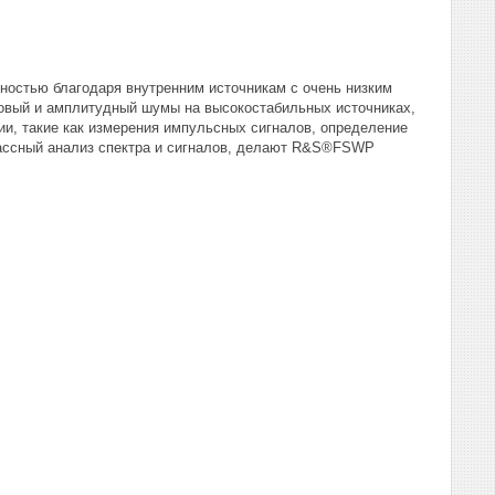
остью благодаря внутренним источникам с очень низким
зовый и амплитудный шумы на высокостабильных источниках,
и, такие как измерения импульсных сигналов, определение
классный анализ спектра и сигналов, делают R&S®FSWP