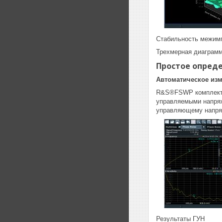
Стабильность межим
Трехмерная диаграмм
Простое опред
Автоматическое изм
R&S®FSWP комплектуе
управляемыми напряж
управляющему напряж
Результаты ГУН