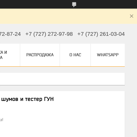
72-87-24
+7 (727) 272-97-98
+7 (727) 261-03-04
А И
РАСПРОДАЖА
О НАС
WHATSAPP
А
шумов и тестер ГУН
з!