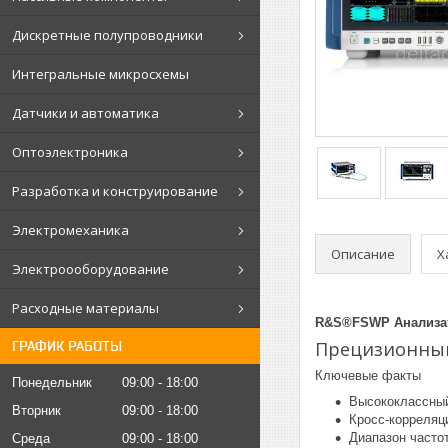
Дискретные полупроводники
Интегральные микросхемы
Датчики и автоматика
Оптоэлектроника
Разработка и конструирование
Электромеханика
Описание
Х
Электроооборудование
Расходные материалы
R&S®FSWP Анализат
Прецизионный
ГРАФИК РАБОТЫ
Ключевые факты
Понедельник
09:00
18:00
Высококлассный
Вторник
09:00
18:00
Кросс-корреляц
Диапазон частот
Среда
09:00
18:00