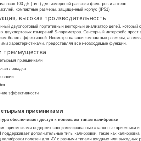
апазон 100 дБ (тип.) для измерений развязки фильтров и антенн
исплей, компактные размеры, защищенный корпус (IP51)
укция, высокая производительность
ый двухпортовый портативный векторный анализатор цепей, который о
ных двухпортовых измерений S-параметров. Сенсорный интерфейс прост 
ниям более эффективной. Несмотря на свои компактные размеры, анали
ими характеристиками, предоставляя все необходимые функции.
и преимущества
четырьмя приемниками
очая лошадка
зовании
йка
ение эффективности
 четырьмя приемниками
тура обеспечивает доступ к новейшим типам калибровки
ьмя приемниками содержит специализированные эталонные приемники и и
поддерживает дополнительные типы калибровки, такие как калибровка 
ид калибровки полезен для ИУ с разными типами входных или выходных 