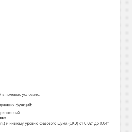
 в полевых условиях.
едующих функций:
 приложений
овня
п.) и низкому уровню фазового шума (СКЗ) от 0,02° до 0,04°