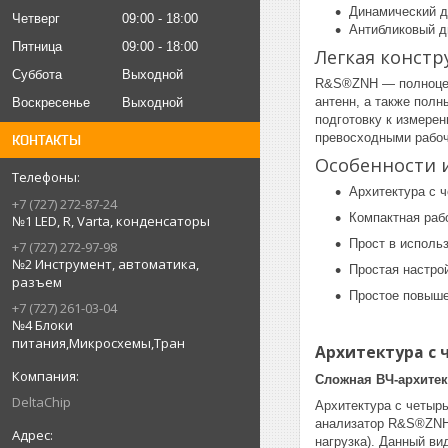
Динамический ди
Четверг
09:00
18:00
Антибликовый д
Пятница
09:00
18:00
Легкая констр
Суббота
Выходной
R&S®ZNH — полноценн
антенн, а также пол
Воскресенье
Выходной
подготовку к измере
превосходными рабоч
КОНТАКТЫ
Особенности 
Архитектура с 
+7 (727) 272-87-24
Компактная раб
№1 LED, R, Varta, конденсаторы
Прост в исполь
+7 (727) 272-97-98
№2 Инструмент, автоматика,
Простая настро
разъем
Простое повыш
+7 (727) 261-03-04
№4 Блоки
питания,Микросхемы,Тран
Архитектура с
Сложная ВЧ-архитек
DeltaChip
Архитектура с четыр
анализатор R&S®ZNH 
нагрузка). Данный в