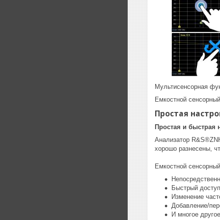
Мультисенсорная фу
Емкостной сенсорный
Простая настро
Простая и быстрая
Анализатор R&S®ZNH 
хорошо разнесены, чт
Емкостной сенсорный
Непосредственн
Быстрый доступ
Изменение част
Добавление/пе
И многое друго