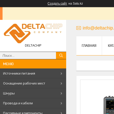
Создать сайт
на Satu.kz
info@deltachip
DELTACHIP
ГЛАВНАЯ
КАТ
Источники питания
Оснащение рабочих мест
Шнуры
Провода и кабели
Пассивные компоненты