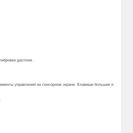
либровки дисплея.
лементы управления на сенсорном экране. Клавиши большие и
: