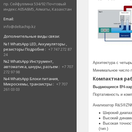
пр. Сейфуллина 534/92 Почтовый
индекс A05A6M5, Алматы, Казахстан
info@deltachip.kz
№1 WhatsApp LED, Аккумуляторы ,
резисторы Подробне
+7 747 272 87
24
№2 WhatsApp Инструмент,
Архитектура с четыр
автоматика, шнуры, разъем
+7 707
Минимальное число 
272 97 98
Компактная ра
№4 WhatsApp Блоки питания,
Микросхемы, транзистры
+7 707
Выдающиеся ВЧ-хар
261 03 03
Портативность и ком
Анализатор R&S®ZNH 
Широкий диапазо
Высокий динами
Высокая точност
(тип.)