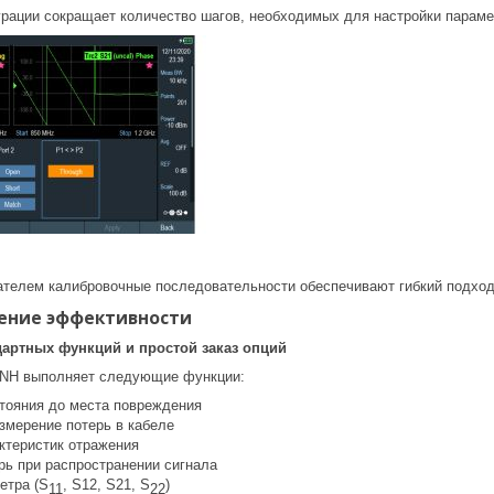
рации сокращает количество шагов, необходимых для настройки параме
телем калибровочные последовательности обеспечивают гибкий подход
ение эффективности
артных функций и простой заказ опций
NH выполняет следующие функции:
тояния до места повреждения
змерение потерь в кабеле
ктеристик отражения
рь при распространении сигнала
етра (S
, S12, S21, S
)
11
22