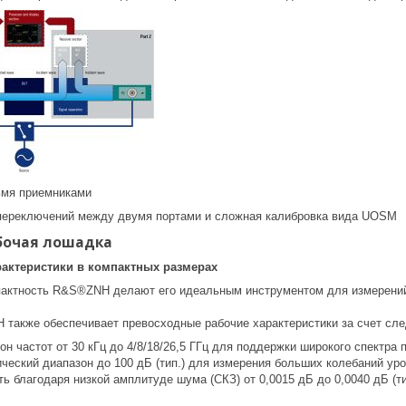
ьмя приемниками
переключений между двумя портами и сложная калибровка вида UOSM
бочая лошадка
актеристики в компактных размерах
пактность R&S®ZNH делают его идеальным инструментом для измерений
также обеспечивает превосходные рабочие характеристики за счет сл
н частот от 30 кГц до 4/8/18/26,5 ГГц для поддержки широкого спектра
ческий диапазон до 100 дБ (тип.) для измерения больших колебаний ур
ь благодаря низкой амплитуде шума (СКЗ) от 0,0015 дБ до 0,0040 дБ (ти