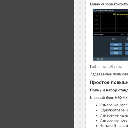
Меню обзора конфигу
Гибкая калибровка
Задаваемые пользова
Простое повыш
Полный набор станд
Базовый блок R&S®Z
Измерение расс
Однопортовое и
Измерение хара
Измерение поте
Четыре S-парам