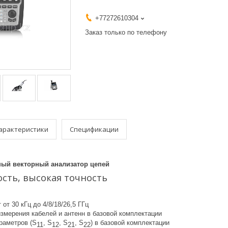
+77272610304
Заказ только по телефону
арактеристики
Спецификации
ый векторный анализатор цепей
сть, высокая точность
 от 30 кГц до 4/8/18/26,5 ГГц
змерения кабелей и антенн в базовой комплектации
раметров (S
, S
, S
, S
) в базовой комплектации
11
12
21
22