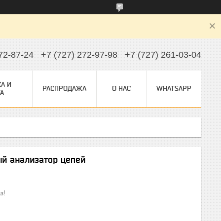
72-87-24
+7 (727) 272-97-98
+7 (727) 261-03-04
А И
РАСПРОДАЖА
О НАС
WHATSAPP
А
й анализатор цепей
з!