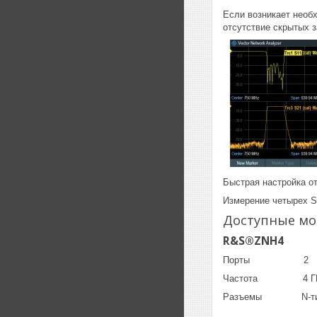
Если возникает необх
отсутствие скрытых з
Быстрая настройка о
Измерение четырех S
Доступные мо
R&S®ZNH4
Порты 
Частота 4 
Разъемы N-