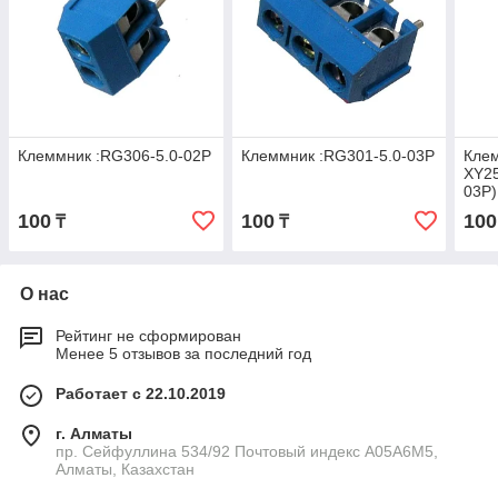
Клеммник :RG306-5.0-02P
Клеммник :RG301-5.0-03P
Клем
XY2
03P)
комп
100
100
100
₸
₸
О нас
Рейтинг не сформирован
Менее 5 отзывов за последний год
Работает с 22.10.2019
г. Алматы
пр. Сейфуллина 534/92 Почтовый индекс A05A6M5,
Алматы, Казахстан