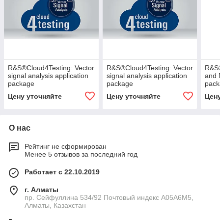
R&S®Cloud4Testing: Vector
R&S®Cloud4Testing: Vector
R&S®
signal analysis application
signal analysis application
and 
package
package
pac
Цену уточняйте
Цену уточняйте
Цен
О нас
Рейтинг не сформирован
Менее 5 отзывов за последний год
Работает с 22.10.2019
г. Алматы
пр. Сейфуллина 534/92 Почтовый индекс A05A6M5,
Алматы, Казахстан