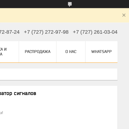
72-87-24
+7 (727) 272-97-98
+7 (727) 261-03-04
А И
РАСПРОДАЖА
О НАС
WHATSAPP
А
атор сигналов
з!