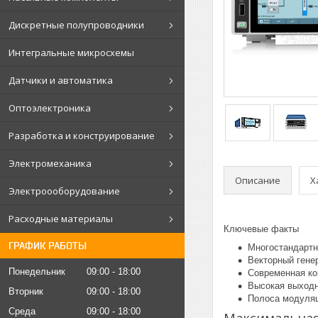
Дискретные полупроводники
Интегральные микросхемы
Датчики и автоматика
Оптоэлектроника
Разработка и конструирование
Электромеханика
Описание
Х
Электроооборудование
Расходные материалы
Ключевые факты
ГРАФИК РАБОТЫ
Многостандартн
Векторный гене
Понедельник
09:00
18:00
Современная кон
Высокая выход
Вторник
09:00
18:00
Полоса модуляц
Среда
09:00
18:00