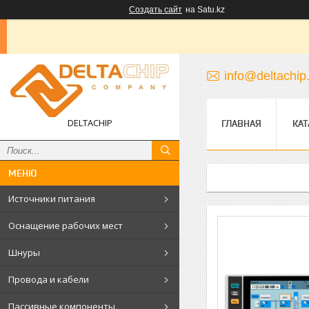
Создать сайт
на Satu.kz
info@deltachip
DELTACHIP
ГЛАВНАЯ
КАТ
Источники питания
Оснащение рабочих мест
Шнуры
Провода и кабели
Пассивные компоненты