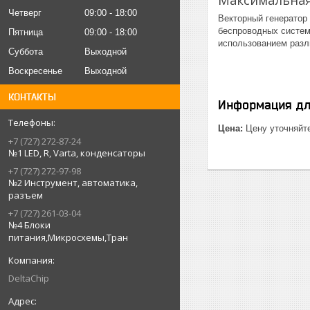
Максимальная
Четверг
09:00
18:00
Векторный генерато
беспроводных систе
Пятница
09:00
18:00
использованием разл
Суббота
Выходной
Воскресенье
Выходной
КОНТАКТЫ
Информация дл
Цена:
Цену уточняйт
+7 (727) 272-87-24
№1 LED, R, Varta, конденсаторы
+7 (727) 272-97-98
№2 Инструмент, автоматика,
разъем
+7 (727) 261-03-04
№4 Блоки
питания,Микросхемы,Тран
DeltaChip