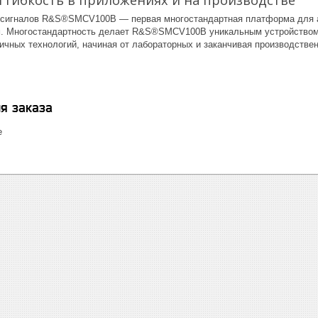
 гибкость в приложениях и на производстве
р сигналов R&S®SMCV100B — первая многостандартная платформа для 
м. Многостандартность делает R&S®SMCV100B уникальным устройством
ичных технологий, начиная от лабораторных и заканчивая производстве
я заказа
е