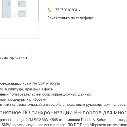
+77272610304
Заказ только по телефону
арактеристики
огоканальных схем R&S®SMW200A
по амплитуде, времени и фазе
нный пользовательский сбор коррекционных данных
ные процедуры калибровки
ятный пользовательский интерфейс с пошаговым руководством пользов
онятное ПО синхронизации ВЧ-портов для мно
gnment с опцией R&S®SMW-K545 от компании Rohde & Schwarz — станда
 SMW по амплитуде, времени и фазе. ПО RF Ports Alignment автоматич