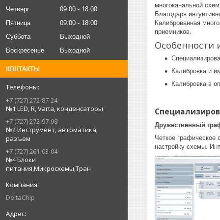
многоканальной схем
Четверг
09:00
18:00
Благодаря интуитивн
Калиброванная много
Пятница
09:00
18:00
приемников.
Суббота
Выходной
Особенности 
Воскресенье
Выходной
Специализирова
КОНТАКТЫ
Калибровка и им
Калибровка в о
+7 (727) 272-87-24
№1 LED, R, Varta, конденсаторы
Специализиров
+7 (727) 272-97-98
Дружественный гра
№2 Инструмент, автоматика,
Четкое графическое 
разъем
настройку схемы. Ин
+7 (727) 261-03-04
№4 Блоки
питания,Микросхемы,Тран
DeltaChip