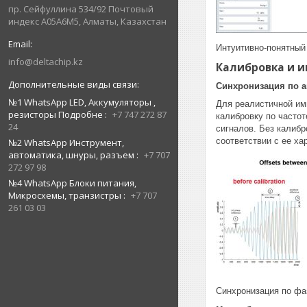
пр. Сейфуллина 534/92 Почтовый
индекс A05A6M5, Алматы, Казахстан
Интуитивно-понятный
info@deltachip.kz
Калибровка и и
Синхронизация по а
№1 WhatsApp LED, Аккумуляторы ,
Для реалистичной им
резисторы Подробне
+7 747 272 87
калибровку по часто
24
сигналов. Без калиб
соответствии с ее ха
№2 WhatsApp Инструмент,
автоматика, шнуры, разъем
+7 707
272 97 98
№4 WhatsApp Блоки питания,
Микросхемы, транзистры
+7 707
261 03 03
Синхронизация по фа