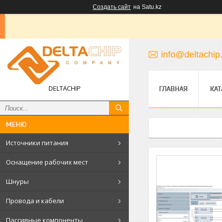
Создать сайт
на Satu.kz
info@deltachip
DELTACHIP
ГЛАВНАЯ
КАТ
Источники питания
Оснащение рабочих мест
Шнуры
Провода и кабели
Пассивные компоненты