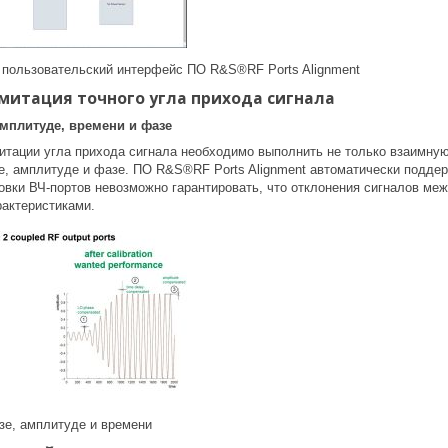
 пользовательский интерфейс ПО R&S®RF Ports Alignment
митация точного угла прихода сигнала
мплитуде, времени и фазе
итации угла прихода сигнала необходимо выполнить не только взаимную
те, амплитуде и фазе. ПО R&S®RF Ports Alignment автоматически подде
ровки ВЧ-портов невозможно гарантировать, что отклонения сигналов м
рактеристиками.
зе, амплитуде и времени