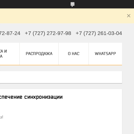
72-87-24
+7 (727) 272-97-98
+7 (727) 261-03-04
А И
РАСПРОДАЖА
О НАС
WHATSAPP
А
спечение синхронизации
з!