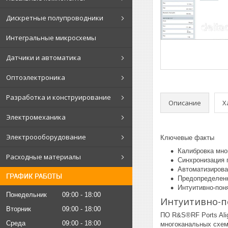
Дискретные полупроводники
Интегральные микросхемы
Датчики и автоматика
Оптоэлектроника
Разработка и конструирование
Описание
Х
Электромеханика
Электроооборудование
Ключевые факты
Калибровка мн
Расходные материалы
Синхронизация 
Автоматизирова
ГРАФИК РАБОТЫ
Предопределен
Интуитивно-пон
Понедельник
09:00
18:00
Интуитивно-п
Вторник
09:00
18:00
ПО R&S®RF Ports Ali
Среда
09:00
18:00
многоканальных схем