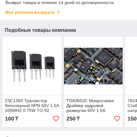
Возврат товара в течение 14 дней по договоренности
Все условия возврата
Подобные товары компании
2SC1384 Транзистор
TDA3653C Микросхема
782
биполярный NPN 60V 1.5A
Драйвер кадpовой
Стаб
100MHZ 0.75W TO-92
pазвеpтки 60V 1.5A
напр
TO-
100
250
150
₸
₸