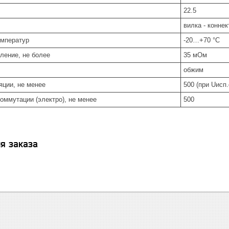
22.5
вилка - конне
емператур
-20…+70 °С
ление, не более
35 мОм
обжим
яции, не менее
500 (при Uисп
оммутации (электро), не менее
500
я заказа