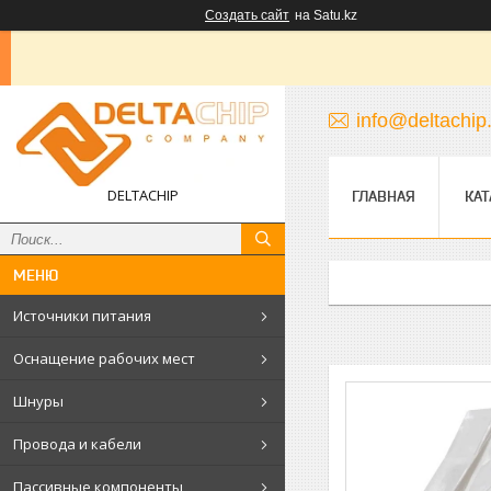
Создать сайт
на Satu.kz
info@deltachip
DELTACHIP
ГЛАВНАЯ
КАТ
Источники питания
Оснащение рабочих мест
Шнуры
Провода и кабели
Пассивные компоненты