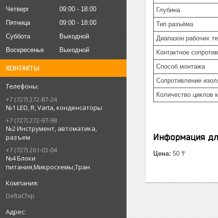
Четверг
09:00
18:00
Глубина
Пятница
09:00
18:00
Тип разъёма
Суббота
Выходной
Диапазон рабочих т
Воскресенье
Выходной
Контактное сопротив
Способ монтажа
КОНТАКТЫ
Сопротивление изол
Количество циклов к
+7 (727) 272-87-24
№1 LED, R, Varta, конденсаторы
+7 (727) 272-97-98
№2 Инструмент, автоматика,
Информация дл
разъем
+7 (727) 261-03-04
Цена:
50 ₸
№4 Блоки
питания,Микросхемы,Тран
DeltaChip