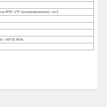
ктор 8P8C UTP (неэкранированная), cat.6
.dc =500 В) МОм