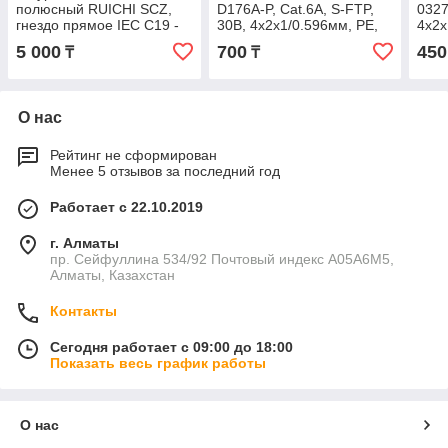
полюсный RUICHI SCZ,
D176A-P, Cat.6A, S-FTP,
0327
гнездо прямое IEC C19 -
30В, 4x2x1/0.596мм, PE,
4x2x
вилка угловая Schuko, 3
305 м в катушке (Двойной
м/б 
5 000
700
450
₸
₸
м, 3x1.5 мм2,
экран
Отл
О нас
Рейтинг не сформирован
Менее 5 отзывов за последний год
Работает с 22.10.2019
г. Алматы
пр. Сейфуллина 534/92 Почтовый индекс A05A6M5,
Алматы, Казахстан
Контакты
Сегодня работает с 09:00 до 18:00
Показать весь график работы
О нас