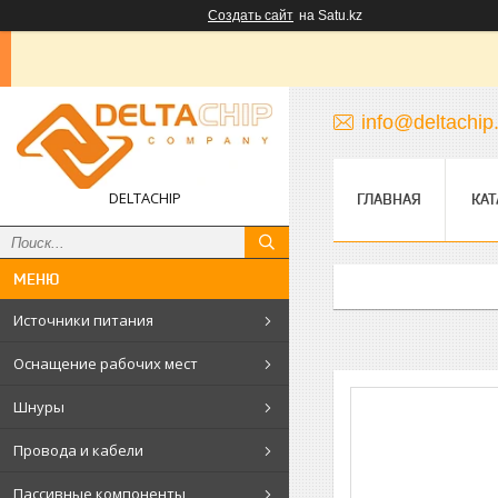
Создать сайт
на Satu.kz
info@deltachip
DELTACHIP
ГЛАВНАЯ
КАТ
Источники питания
Оснащение рабочих мест
Шнуры
Провода и кабели
Пассивные компоненты