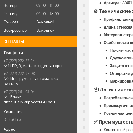
Артикул:
77401
Четверг
09:00
18:00
⚙️ Технические
Пятница
09:00
18:00
Профиль шлиц
Суббота
Выходной
Длина стержня
Воскресенье
Выходной
Материал стер
КОНТАКТЫ
Особенности к
Наконечник
Двухкомпон
+7 (727) 272-87-24
№1 LED, R, Varta, конденсаторы
Защита от 
+7 (727) 272-97-98
Отверстие 
№2 Инструмент, автоматика,
Маркировк
разъем
📦 Логистическ
+7 (727) 261-03-04
№4 Блоки
Потребительск
питания,Микросхемы,Тран
Промежуточная
Розничная цена
DeltaChip
✅ Преимущест
Компактный раз