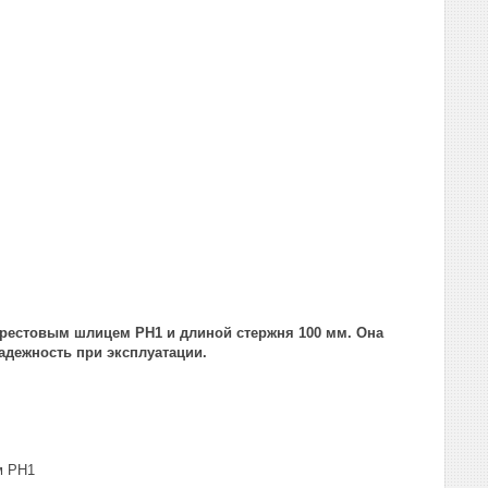
 крестовым шлицем PH1 и длиной стержня 100 мм. Она
адежность при эксплуатации.
м PH1