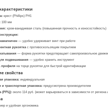
 характеристики
а:
крест (Phillips) PH1
:
100 мм
жня:
хром-ванадиевая сталь (повышенная прочность и износостойкость)
онструкции:
намагничен
— удобно удерживает винт при работе
ентная рукоятка
с противоскользящим покрытием
скатывания
— форма рукоятки предотвращает самопроизвольное движен
для подвешивания
— удобно хранить инструмент
а профиля
на торце рукоятки для быстрой идентификации
ие свойства
ая упаковка:
индивидуальная
 и транспортная упаковка:
предусмотрена производителем
 (РРЦ):
около 114 руб. (может варьироваться в зависимости от региона 
ва
мер и удобная эргономика