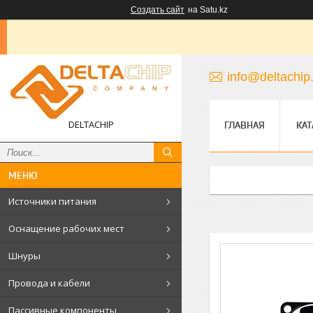
Создать сайт
на Satu.kz
info@deltachip
DELTACHIP
ГЛАВНАЯ
КАТ
Источники питания
Оснащение рабочих мест
Шнуры
Провода и кабели
Пассивные компоненты