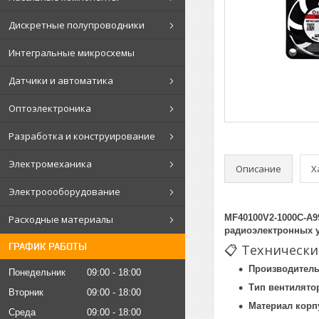
Дискретные полупроводники
Интегральные микросхемы
Датчики и автоматика
Оптоэлектроника
Разработка и конструирование
Электромеханика
Описание
Х
Электроооборудование
MF40100V2‑1000C‑A9
Расходные материалы
радиоэлектронных ус
ГРАФИК РАБОТЫ
📋 Технически
Производитель
Понедельник
09:00
18:00
Тип вентилято
Вторник
09:00
18:00
Материал корп
Среда
09:00
18:00