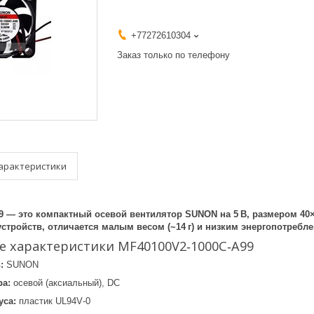
+77272610304
Заказ только по телефону
арактеристики
9 — это компактный осевой вентилятор SUNON на 5 В, размером 40
тройств, отличается малым весом (~14 г) и низким энергопотреблен
е характеристики MF40100V2‑1000C‑A99
:
SUNON
ра:
осевой (аксиальный), DC
уса:
пластик UL94V‑0