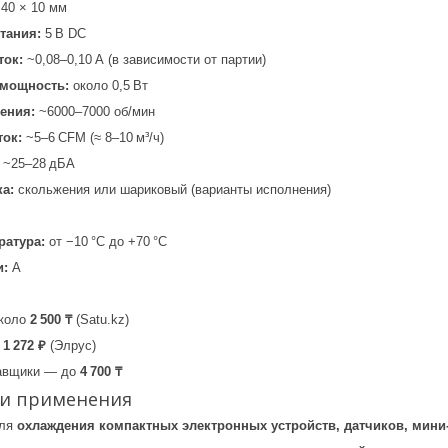
 40 × 10 мм
тания:
5 В DC
ток:
~0,08–0,10 А (в зависимости от партии)
 мощность:
около 0,5 Вт
ения:
~6000–7000 об/мин
ок:
~5–6 CFM (≈ 8–10 м³/ч)
~25–28 дБА
а:
скольжения или шариковый (варианты исполнения)
ратура:
от −10 °C до +70 °C
и:
A
коло
2 500 ₸
(Satu.kz)
т
1 272 ₽
(Элрус)
тавщики — до
4 700 ₸
ти применения
для
охлаждения компактных электронных устройств, датчиков, мини