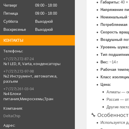
Габариты:
40 ×
Четверг
09:00
18:00
Напряжение пи
Пятница
09:00
18:00
Номинальный 
Суббота
Выходной
Потребляемая
Воскресенье
Выходной
Скорость вращ
Воздушный пот
КОНТАКТЫ
Уровень шума:
Тип подшипник
+7 (727) 272-87-24
Вес:
~14 г
№1 LED, R, Varta, конденсаторы
Рабочая темпе
+7 (727) 272-97-98
№2 Инструмент, автоматика,
Класс изоляци
разъем
Цена:
+7 (727) 261-03-04
Алматы — о
№4 Блоки
питания,Микросхемы,Тран
Россия — о
Другие пос
🔧 Особеннос
DeltaChip
Используется 