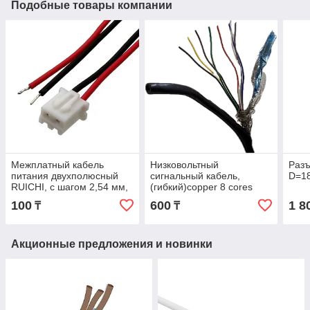
Подобные товары компании
Межплатный кабель
Низковольтный
Разъ
питания двухполюсный
сигнальный кабель,
D=1
RUICHI, с шагом 2,54 мм,
(гибкий)copper 8 cores
серия 1007, AWG26,
0.12 MM2. в оплетке
100
600
1 8
₸
₸
разъем C3
0,15ММ2
Акционные предложения и новинки