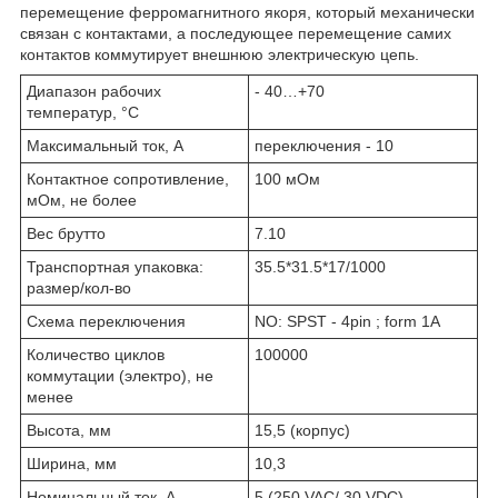
перемещение ферромагнитного якоря, который механически
связан с контактами, а последующее перемещение самих
контактов коммутирует внешнюю электрическую цепь.
Диапазон рабочих
- 40…+70
температур, °C
Максимальный ток, А
переключения - 10
Контактное сопротивление,
100 мОм
мОм, не более
Вес брутто
7.10
Транспортная упаковка:
35.5*31.5*17/1000
размер/кол-во
Схема переключения
NO: SPST - 4pin ; form 1A
Количество циклов
100000
коммутации (электро), не
менее
Высота, мм
15,5 (корпус)
Ширина, мм
10,3
Номинальный ток, А
5 (250 VAC/ 30 VDC)