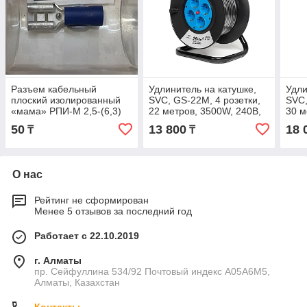
Разъем кабельный
Удлинитель на катушке,
Удли
плоский изолированный
SVC, GS-22M, 4 розетки,
SVC,
«мама» РПИ-М 2,5-(6,3)
22 метров, 3500W, 240В,
30 м
серия ПРОФИ (КВТ)
16A, 3x1.5mm², Защита от
16A,
50
13 800
18 
₸
₸
дете
дете
О нас
Рейтинг не сформирован
Менее 5 отзывов за последний год
Работает с 22.10.2019
г. Алматы
пр. Сейфуллина 534/92 Почтовый индекс A05A6M5,
Алматы, Казахстан