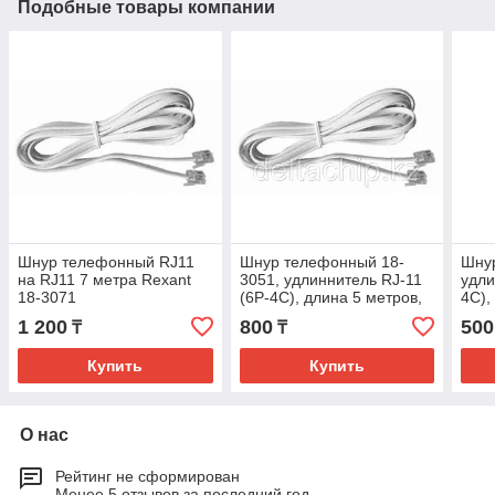
Подобные товары компании
Шнур телефонный RJ11
Шнур телефонный 18-
Шну
на RJ11 7 метра Rexant
3051, удлиннитель RJ-11
удли
18-3071
(6P-4C), длина 5 метров,
4C),
белый REXANT
бел
1 200
800
500
₸
₸
Купить
Купить
О нас
Рейтинг не сформирован
Менее 5 отзывов за последний год