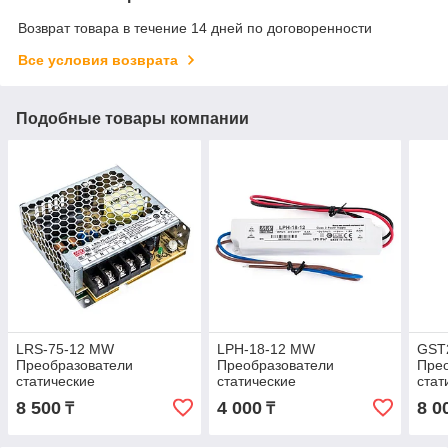
Возврат товара в течение 14 дней по договоренности
Все условия возврата
Подобные товары компании
LRS-75-12 MW
LPH-18-12 MW
GST
Преобразователи
Преобразователи
Пре
статические
статические
стат
8 500
4 000
8 0
₸
₸