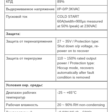
КПД
89%
Выдерживаемое напряжение
l/P-0/P:3KVAC
Пусковой ток
COLD START
60A(twidth=900μs measured
at 50% Ipeak) at 230VAC
Защита:
Защита от перенапряжения
27 ~ 35V / Protection type:
Shut down o/p voltage, re-
power on to recover
Защита от перегрузки
110 ~ 150% rated output
power / Protection type:
Hiccup mode, recovers
automatically after fault
condition is removed
Условия окр. среды:
Диапазон рабочих
-25 ~ +65°C
температур
Рабочая влажность
20 ~ 90% RH non-condensing