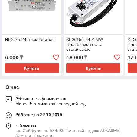
NES-75-24 Блок питания
XLG-150-24-A MW
XLG
Преобразователи
Пре
статические
стат
6 000
18 000
17 
₸
₸
Купить
Купить
О нас
Рейтинг не сформирован
Менее 5 отзывов за последний год
Работает с 22.10.2019
г. Алматы
пр. Сейфуллина 534/92 Почтовый индекс A05A6M5,
Алматы, Казахстан