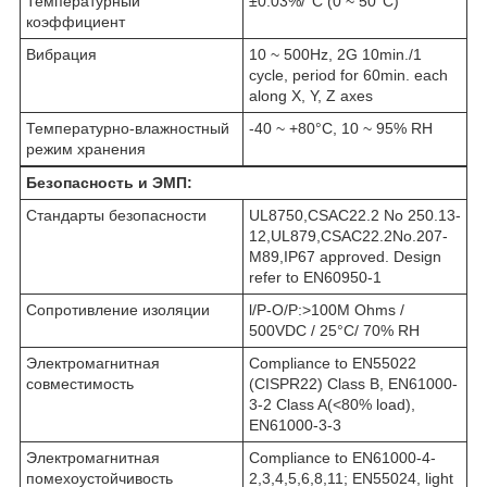
Температурный
±0.03%/°C (0 ~ 50°C)
коэффициент
Вибрация
10 ~ 500Hz, 2G 10min./1
cycle, period for 60min. each
along X, Y, Z axes
Температурно-влажностный
-40 ~ +80°C, 10 ~ 95% RH
режим хранения
Безопасность и ЭМП:
Стандарты безопасности
UL8750,CSAC22.2 No 250.13-
12,UL879,CSAC22.2No.207-
M89,IP67 approved. Design
refer to EN60950-1
Сопротивление изоляции
l/P-O/P:>100M Ohms /
500VDC / 25°C/ 70% RH
Электромагнитная
Compliance to EN55022
совместимость
(CISPR22) Class B, EN61000-
3-2 Class A(<80% load),
EN61000-3-3
Электромагнитная
Compliance to EN61000-4-
помехоустойчивость
2,3,4,5,6,8,11; EN55024, light