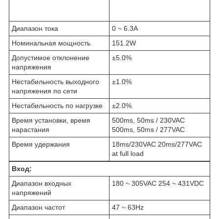
Диапазон тока
0 ~ 6.3A
Номинальная мощность
151.2W
Допустимое отклонение
±5.0%
напряжения
Нестабильность выходного
±1.0%
напряжения по сети
Нестабильность по нагрузке
±2.0%
Время установки, время
500ms, 50ms / 230VAC
нарастания
500ms, 50ms / 277VAC
Время удержания
18ms/230VAC 20ms/277VAC
at full load
Вход:
Диапазон входных
180 ~ 305VAC 254 ~ 431VDC
напряжений
Диапазон частот
47 ~ 63Hz