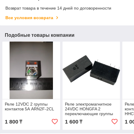
Возврат товара в течение 14 дней по договоренности
Все условия возврата
Подобные товары компании
Реле 12VDC 2 группы
Реле электромагнитное
Реле
контактов 5А ARN2F-2CL
24VDC HONGFA 2
конт
переключающие группы
HHC
8A/250V HF115F/024-2Z4A
1 800
1 600
1 0
₸
₸