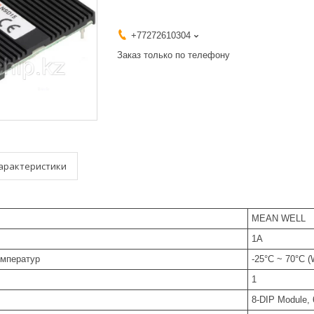
+77272610304
Заказ только по телефону
арактеристики
MEAN WELL
1A
емператур
-25°C ~ 70°C (W
1
8-DIP Module, 