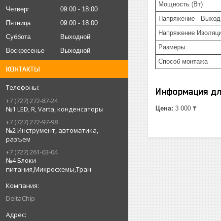
Мощность (Вт)
Четверг
09:00
18:00
Напряжение - Выход
Пятница
09:00
18:00
Напряжение Изоляц
Суббота
Выходной
Размеры
Воскресенье
Выходной
Способ монтажа
КОНТАКТЫ
Информация дл
+7 (727) 272-87-24
Цена:
3 000 ₸
№1 LED, R, Varta, конденсаторы
+7 (727) 272-97-98
№2 Инструмент, автоматика,
разъем
+7 (727) 261-03-04
№4 Блоки
питания,Микросхемы,Тран
DeltaChip