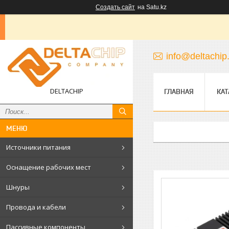
Создать сайт
на Satu.kz
info@deltachip
DELTACHIP
ГЛАВНАЯ
КАТ
Источники питания
Оснащение рабочих мест
Шнуры
Провода и кабели
Пассивные компоненты