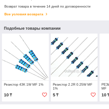
Возврат товара в течение 14 дней по договоренности
Все условия возврата
Подобные товары компании
Резистор 43K 1W MF 1%
Резистор 2.2R 0.25W MF
РЕЗ
1%
MF
10
5
10
₸
₸