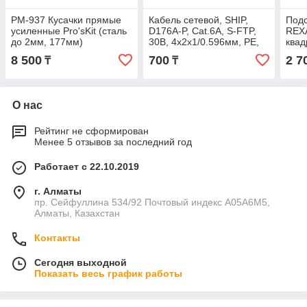
PM-937 Кусачки прямые
Кабель сетевой, SHIP,
Подс
усиленные Pro'sKit (сталь
D176A-P, Cat.6A, S-FTP,
REXA
до 2мм, 177мм)
30В, 4x2x1/0.596мм, PE,
квад
305 м в катушке (Двойной
8 500
700
2 7
₸
₸
экран
О нас
Рейтинг не сформирован
Менее 5 отзывов за последний год
Работает с 22.10.2019
г. Алматы
пр. Сейфуллина 534/92 Почтовый индекс A05A6M5,
Алматы, Казахстан
Контакты
Сегодня выходной
Показать весь график работы