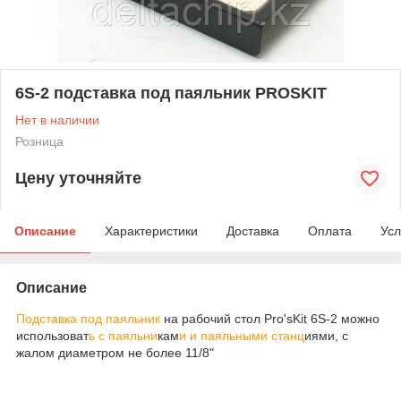
6S-2 подставка под паяльник PROSKIT
Нет в наличии
Розница
Цену уточняйте
Описание
Характеристики
Доставка
Оплата
Усл
Описание
Подставка под паяльник
на рабочий стол Pro'sKit 6S-2 можно
использоват
ь с паяльни
кам
и и паяльными станц
иями, с
жалом диаметром не более 11/8"