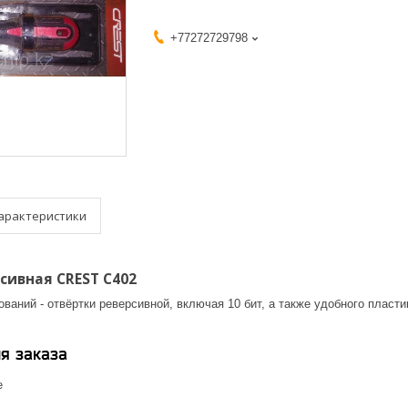
+77272729798
арактеристики
сивная CREST C402
ований - отвёртки реверсивной, включая 10 бит, а также удобного пласт
я заказа
е