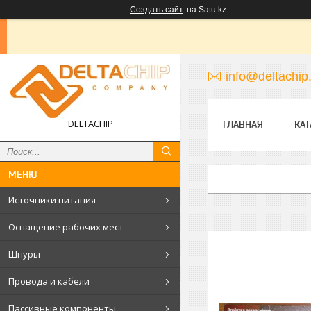
Создать сайт
на Satu.kz
info@deltachip
DELTACHIP
ГЛАВНАЯ
КАТ
Источники питания
Оснащение рабочих мест
Шнуры
Провода и кабели
Пассивные компоненты