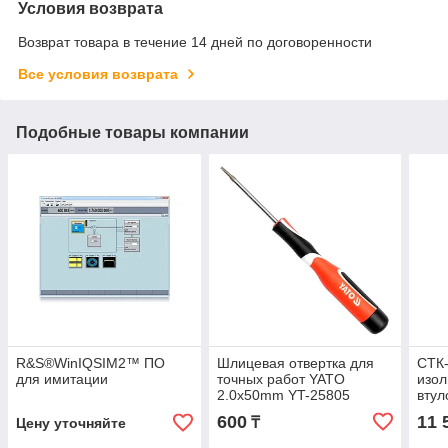
Условия возврата
Возврат товара в течение 14 дней по договоренности
Все условия возврата
Подобные товары компании
R&S®WinIQSIM2™ ПО
Шлицевая отвертка для
CTК-
для имитации
точных работ YATO
изол
2.0x50mm YT-25805
втул
2х6
600
11 
₸
Цену уточняйте
(КВТ