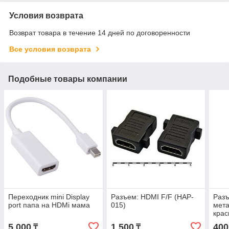
Условия возврата
Возврат товара в течение 14 дней по договоренности
Все условия возврата
Подобные товары компании
Переходник mini Display
Разъем: HDMI F/F (HAP-
Раз
port папа на HDMi мама
015)
мета
кра
PRO
5 000
1 500
400
₸
₸