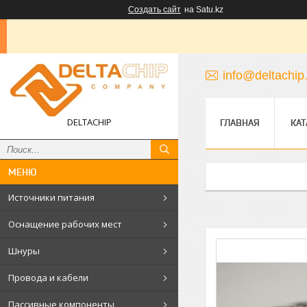
Создать сайт
на Satu.kz
info@deltachip
DELTACHIP
ГЛАВНАЯ
КАТ
Источники питания
Оснащение рабочих мест
Шнуры
Провода и кабели
Пассивные компоненты