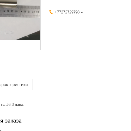
+77272729798
арактеристики
на J6.3 папа.
я заказа
е