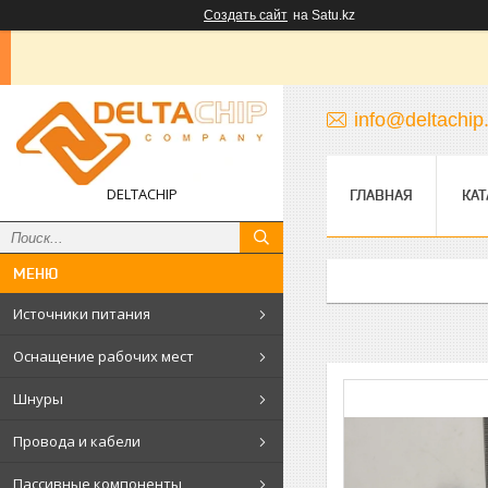
Создать сайт
на Satu.kz
info@deltachip
DELTACHIP
ГЛАВНАЯ
КАТ
Источники питания
Оснащение рабочих мест
Шнуры
Провода и кабели
Пассивные компоненты