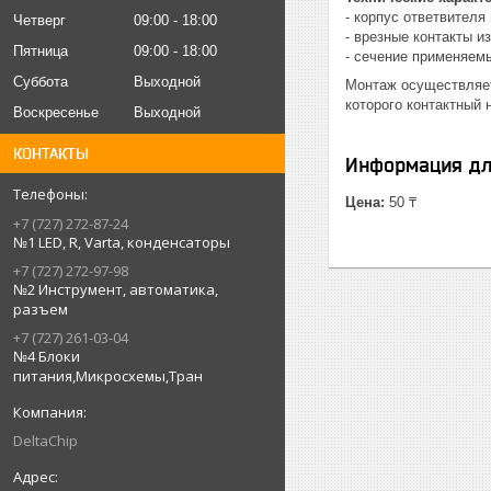
- корпус ответвителя
Четверг
09:00
18:00
- врезные контакты и
Пятница
09:00
18:00
- сечение применяемы
Суббота
Выходной
Монтаж осуществляет
которого контактный
Воскресенье
Выходной
КОНТАКТЫ
Информация дл
Цена:
50 ₸
+7 (727) 272-87-24
№1 LED, R, Varta, конденсаторы
+7 (727) 272-97-98
№2 Инструмент, автоматика,
разъем
+7 (727) 261-03-04
№4 Блоки
питания,Микросхемы,Тран
DeltaChip