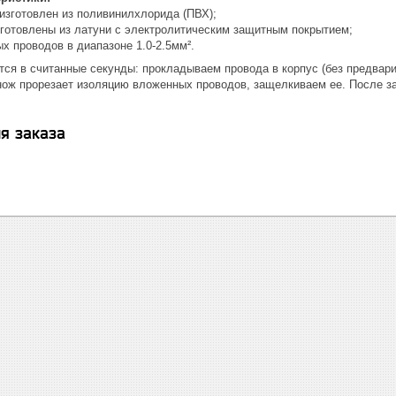
 изготовлен из поливинилхлорида (ПВХ);
зготовлены из латуни с электролитическим защитным покрытием;
х проводов в диапазоне 1.0-2.5мм².
ся в считанные секунды: прокладываем провода в корпус (без предвари
 нож прорезает изоляцию вложенных проводов, защелкиваем ее. После з
я заказа