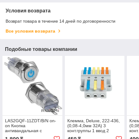
Условия возврата
Возврат товара в течение 14 дней по договоренности
Все условия возврата
Подобные товары компании
LAS2GQF-11ZDT/B/N on-
Клемма, Deluxe, 222-436,
Клем
on Кнопка
(0,08-4,0мм 32А) 3
(0,0
антивандальная с
конт.группы 1 ввод 2
конт
подсветкой синяя 12V
вывода
выв