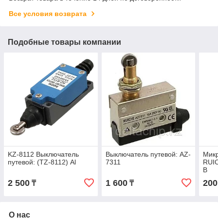
Все условия возврата
Подобные товары компании
KZ-8112 Выключатель
Выключатель путевой: AZ-
Мик
путевой: (TZ-8112) Al
7311
RUIC
В
2 500
1 600
200
₸
₸
О нас