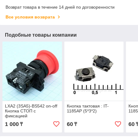
Возврат товара в течение 14 дней по договоренности
Все условия возврата
Подобные товары компании
LXA2 (3SA5)-BS542 on-off
Кнопка тактовая : IT-
Кноп
Кнопка СТОП с
1185AP (5*3*2)
1185
фиксацией
1 000
60
60
₸
₸