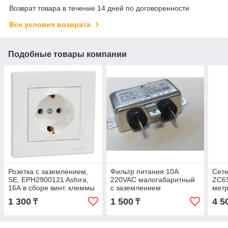
Возврат товара в течение 14 дней по договоренности
Все условия возврата
Подобные товары компании
Розетка с заземлением,
Фильтр питания 10А
Сете
SE, EPH2900121 Asfora,
220VAC малогабаритный
ZC6S
16А в сборе винт. клеммы
c заземлением
метр
белый
карт
1 300
1 500
4 5
₸
₸
чер