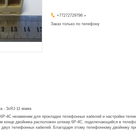
+77272729798
Заказ только по телефону
а - 3xRJ-11 мама
6Р-4С незаменим для прокладки телефонных кабелей и настройки телек
ом конце двойника расположен штекер 6Р-4С, подключающийся в телефонн
 двух телефонных кабелей. Благодаря этому телефонному двойнику про