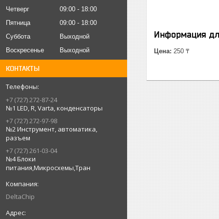
Четверг
09:00
18:00
Пятница
09:00
18:00
Информация дл
Суббота
Выходной
Воскресенье
Выходной
Цена:
250 ₸
КОНТАКТЫ
+7 (727) 272-87-24
№1 LED, R, Varta, конденсаторы
+7 (727) 272-97-98
№2 Инструмент, автоматика,
разъем
+7 (727) 261-03-04
№4 Блоки
питания,Микросхемы,Тран
DeltaChip