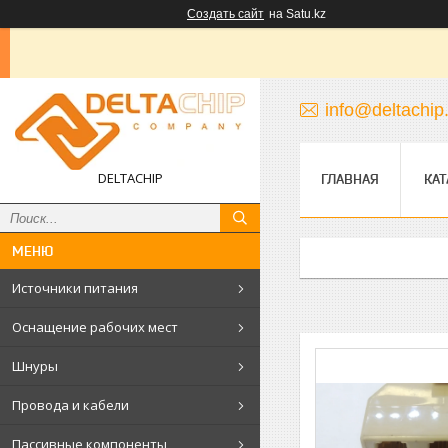
Создать сайт
на Satu.kz
info@deltachip
DELTACHIP
ГЛАВНАЯ
КАТ
Источники питания
Оснащение рабочих мест
Шнуры
Провода и кабели
Пассивные компоненты