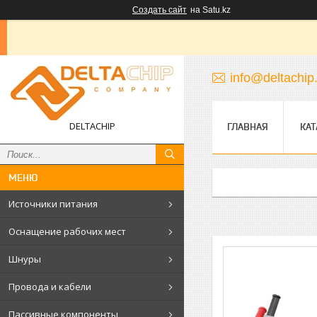
Создать сайт
на Satu.kz
info@deltachip
DELTACHIP
ГЛАВНАЯ
КАТ
Источники питания
Оснащение рабочих мест
Шнуры
Провода и кабели
Пассивные компоненты