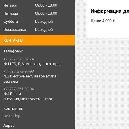
Четверг
09:00
18:00
Информация дл
Пятница
09:00
18:00
Цена:
4 000 ₸
Суббота
Выходной
Воскресенье
Выходной
КОНТАКТЫ
+7 (727) 272-87-24
№1 LED, R, Varta, конденсаторы
+7 (727) 272-97-98
№2 Инструмент, автоматика,
разъем
+7 (727) 261-03-04
№4 Блоки
питания,Микросхемы,Тран
DeltaChip