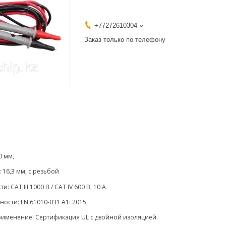
+77272610304
Заказ только по телефону
0 мм,
 16,3 мм, с резьбой
: CAT III 1000 В / CAT IV 600 В, 10 А
ости: EN 61010-031 A1: 2015.
применение: Сертификация UL с двойной изоляцией.