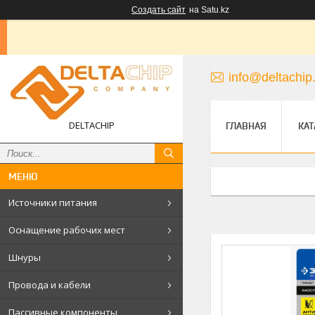
Создать сайт
на Satu.kz
info@deltachip
DELTACHIP
ГЛАВНАЯ
КАТ
Источники питания
Оснащение рабочих мест
Шнуры
Провода и кабели
Пассивные компоненты