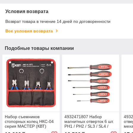
Условия возврата
Возврат товара в течение 14 дней по договоренности
Все условия возврата
Подобные товары компании
Набор съемников
4932471807 Набор
493
стопорных колец НКС-04
магнитных отверток 6 шт.
отве
серия МАСТЕР (КВТ)
PH1 / PH2 / SL3 / SL4 /
меха
SL5.5 / SL6.5 Milwaukee
PH0,