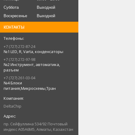
Суббота
Выходной
Воскресенье
Выходной
КОНТАКТЫ
+7 (727) 272-87-24
№1 LED, R, Varta, конденсаторы
+7 (727) 272-97-98
№2 Инструмент, автоматика,
разъем
+7 (727) 261-03-04
№4 Блоки
питания,Микросхемы,Тран
DeltaChip
пр. Сейфуллина 534/92 Почтовый
индекс A05A6M5, Алматы, Казахстан