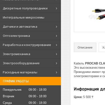
Дискретные полупроводники
Интегральные микросхемы
Датчики и автоматика
Оптоэлектроника
Разработка и конструирование
Описание
Х
Электромеханика
Электроооборудование
Кабель
PROCAB CLA7
Это высококачествен
Проводники имеют пр
Расходные материалы
электромоторами и с
ГРАФИК РАБОТЫ
Информация дл
Понедельник
09:00
18:00
Вторник
09:00
18:00
Цена:
5 500 ₸
Среда
09:00
18:00