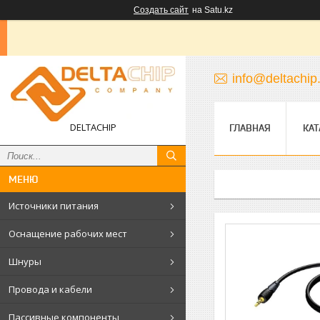
Создать сайт
на Satu.kz
info@deltachip
DELTACHIP
ГЛАВНАЯ
КАТ
Источники питания
Оснащение рабочих мест
Шнуры
Провода и кабели
Пассивные компоненты