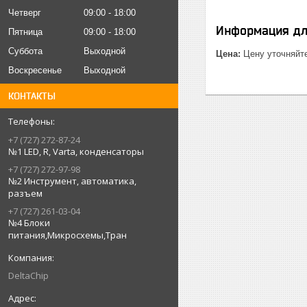
Четверг
09:00
18:00
Информация дл
Пятница
09:00
18:00
Суббота
Выходной
Цена:
Цену уточняйт
Воскресенье
Выходной
КОНТАКТЫ
+7 (727) 272-87-24
№1 LED, R, Varta, конденсаторы
+7 (727) 272-97-98
№2 Инструмент, автоматика,
разъем
+7 (727) 261-03-04
№4 Блоки
питания,Микросхемы,Тран
DeltaChip