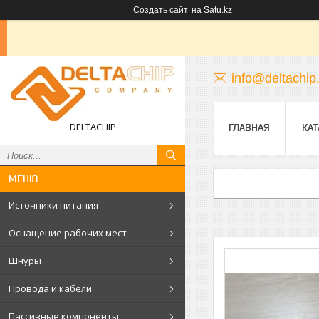
Создать сайт
на Satu.kz
info@deltachip
DELTACHIP
ГЛАВНАЯ
КАТ
Источники питания
Оснащение рабочих мест
Шнуры
Провода и кабели
Пассивные компоненты