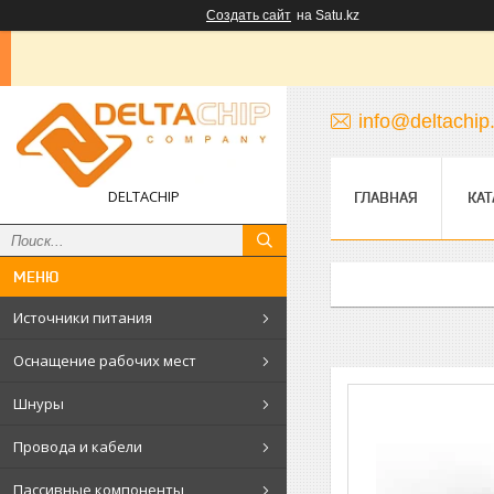
Создать сайт
на Satu.kz
info@deltachip
DELTACHIP
ГЛАВНАЯ
КАТ
Источники питания
Оснащение рабочих мест
Шнуры
Провода и кабели
Пассивные компоненты