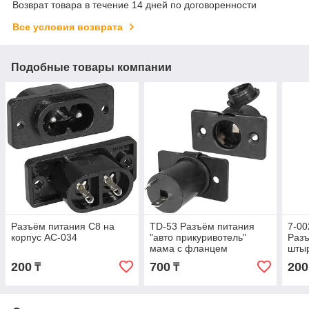
Возврат товара в течение 14 дней по договоренности
Все условия возврата
Подобные товары компании
Разъём питания С8 на
TD-53 Разъём питания
7-00
корпус AC-034
"авто прикуривотель"
Раз
мама с фланцем
шты
200
700
200
₸
₸