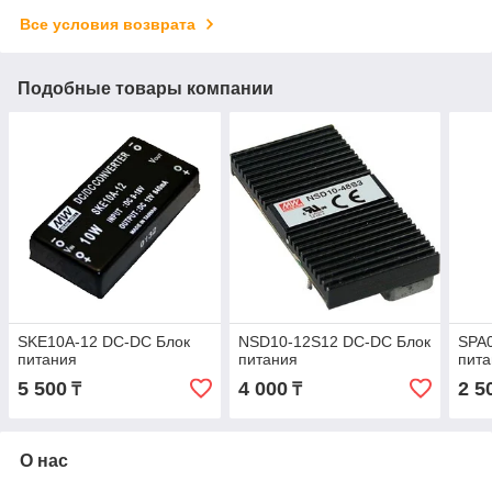
Все условия возврата
Подобные товары компании
SKE10A-12 DC-DC Блок
NSD10-12S12 DC-DC Блок
SPA
питания
питания
пит
5 500
4 000
2 5
₸
₸
О нас