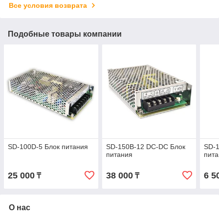
Все условия возврата
Подобные товары компании
SD-100D-5 Блок питания
SD-150B-12 DC-DC Блок
SD-1
питания
пит
25 000
38 000
6 5
₸
₸
О нас