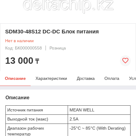
SDM30-48S12 DC-DC Блок питания
Нет в наличии
Код: БК000000558
Розница
13 000
₸
Описание
Характеристики
Доставка
Оплата
Усл
Описание
Источник питания
MEAN WELL
Выходной ток (макс)
2.5A
Диапазон рабочих
-25°C ~ 85°C (With Derating)
температур