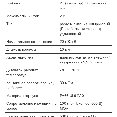
Глубина
24 (изолятор); 38 (полная)
мм
Максимальный ток
2 А
Тип
разъем питания штырьковый
(F - кабельная сторона)
удлиненный
Номинальное напряжение
20 (DC) В
Диаметр корпуса
10 мм
Характеристика
диаметр контакта - внешний/
внутренний - 5,5/ 2,5 мм
Диапазон рабочих
-30…+70 °С
температур
Контактное сопротивление,
30 мОм
не более
Материал корпуса
PA66 UL94V-0
Сопротивление изоляции, не
100 (при Uисп.dc=500 В)
менее
МОм
Диэлектрическая прочность
500 (50 Гц, 1 мин.) В