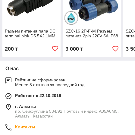
Разъем питания папа DC
SZC-16 2P-F-M Разъем
SZC
terminal blok D5.5X2.1MM
питания 2pin 220V 5A IP68
пита
200
3 000
3 5
₸
₸
О нас
Рейтинг не сформирован
Менее 5 отзывов за последний год
Работает с 22.10.2019
г. Алматы
пр. Сейфуллина 534/92 Почтовый индекс A05A6M5,
Алматы, Казахстан
Контакты