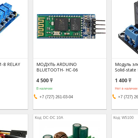
-8 RELAY
МОДУЛЬ ARDUINO
Модуль эл
BLUETOOTH- HC-06
Solid-state
4 500 ₸
1 400 ₸
В наличии
Нет в наличии
+7 (727) 261-03-04
+7 (727) 2
DC-DC 10A
W5100