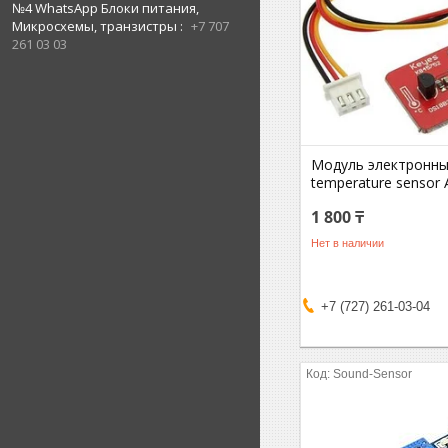
№4 WhatsApp Блоки питания,
Микросхемы, транзистры
+7 707
261 03 03
Модуль электронны
temperature senso
1 800 ₸
Нет в наличии
+7 (727) 261-03-04
Sound-Sensor