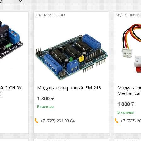
MSS L293D
Концево
: 2-СH 5V
Модуль электронный: EM-213
Модуль эл
)
Mechanical 
1 800 ₸
1 000 ₸
В наличии
В наличии
+7 (727) 261-03-04
+7 (727) 2