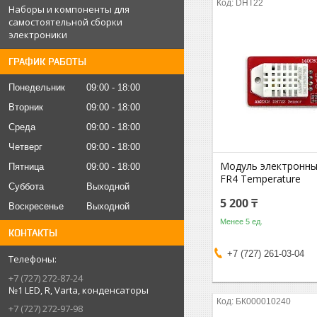
DHT22
Наборы и компоненты для
самостоятельной сборки
электроники
ГРАФИК РАБОТЫ
Понедельник
09:00
18:00
Вторник
09:00
18:00
Среда
09:00
18:00
Четверг
09:00
18:00
Модуль электронны
Пятница
09:00
18:00
FR4 Temperature
Суббота
Выходной
5 200 ₸
Воскресенье
Выходной
Менее 5 ед.
КОНТАКТЫ
+7 (727) 261-03-04
+7 (727) 272-87-24
№1 LED, R, Varta, конденсаторы
БК000010240
+7 (727) 272-97-98