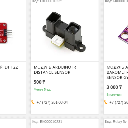
БК000010235
БК00001
й: DHT22
МОДУЛЬ ARDUINO IR
МОДУЛЬ A
DISTANCE SENSOR
BAROMETR
SENSOR GY
500 ₸
3 000 ₸
Менее 5 ед.
В наличии
+7 (727) 261-03-04
+7 (727) 2
БК000010231
Relay 5v