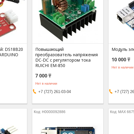
й: DS18B20
Повышающий
Модуль эл
r ARDUINO
преобразователь напряжения
10 000 ₸
DC-DC с регулятором тока
RUICHI EM-850
Нет в наличии
7 000 ₸
Нет в наличии
+7 (727) 261-03-04
+7 (727) 2
Н0000092886
MAX 667