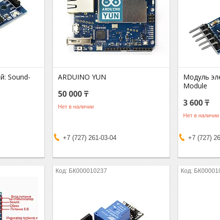
й: Sound-
ARDUINO YUN
Модуль эл
Module
50 000 ₸
3 600 ₸
Нет в наличии
Нет в наличии
+7 (727) 261-03-04
+7 (727) 2
БК000010237
БК00001