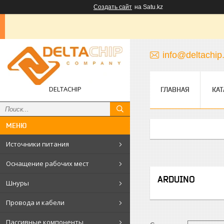
Создать сайт
на Satu.kz
info@deltachip
DELTACHIP
ГЛАВНАЯ
КАТ
Источники питания
Оснащение рабочих мест
ARDUINO
Шнуры
Провода и кабели
Пассивные компоненты