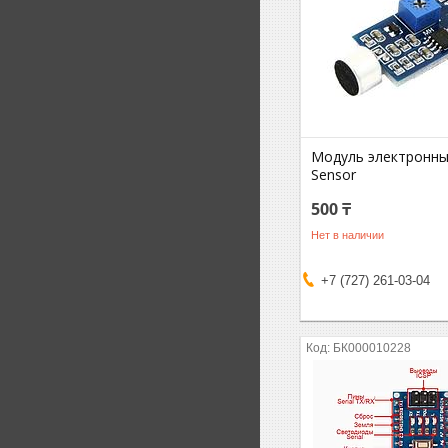
Модуль электронны
Sensor
500 ₸
Нет в наличии
+7 (727) 261-03-04
БК000010228