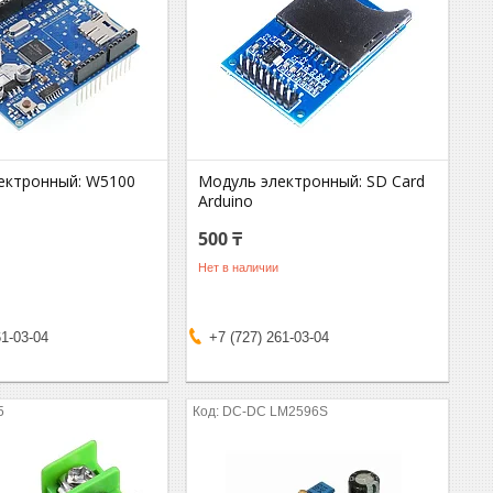
ектронный: W5100
Модуль электронный: SD Card
Arduino
500 ₸
Нет в наличии
61-03-04
+7 (727) 261-03-04
5
DC-DC LM2596S