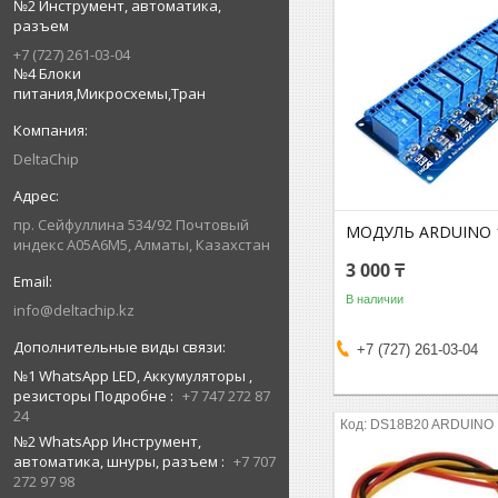
№2 Инструмент, автоматика,
разъем
+7 (727) 261-03-04
№4 Блоки
питания,Микросхемы,Тран
DeltaChip
пр. Сейфуллина 534/92 Почтовый
МОДУЛЬ ARDUINO 1
индекс A05A6M5, Алматы, Казахстан
3 000 ₸
В наличии
info@deltachip.kz
+7 (727) 261-03-04
№1 WhatsApp LED, Аккумуляторы ,
резисторы Подробне
+7 747 272 87
24
DS18B20 ARDUINO
№2 WhatsApp Инструмент,
автоматика, шнуры, разъем
+7 707
272 97 98